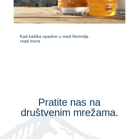
Kad kašika upadne u med Homolja
read more
Pratite nas na
društvenim mrežama.