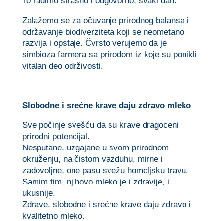
To radimo strasno i odgovorno, svaki dan.
Zalažemo se za očuvanje prirodnog balansa i
održavanje biodiverziteta koji se neometano
razvija i opstaje. Čvrsto verujemo da je
simbioza farmera sa prirodom iz koje su ponikli
vitalan deo održivosti.
Slobodne i srećne krave daju zdravo mleko
Sve počinje svešću da su krave dragoceni
prirodni potencijal.
Nesputane, uzgajane u svom prirodnom
okruženju, na čistom vazduhu, mirne i
zadovoljne, one pasu svežu homoljsku travu.
Samim tim, njihovo mleko je i zdravije, i
ukusnije.
Zdrave, slobodne i srećne krave daju zdravo i
kvalitetno mleko.