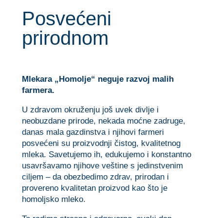
Posvećeni
prirodnom
Mlekara „Homolje“ neguje razvoj malih
farmera.
U zdravom okruženju još uvek divlje i
neobuzdane prirode, nekada moćne zadruge,
danas mala gazdinstva i njihovi farmeri
posvećeni su proizvodnji čistog, kvalitetnog
mleka. Savetujemo ih, edukujemo i konstantno
usavršavamo njihove veštine s jedinstvenim
ciljem – da obezbedimo zdrav, prirodan i
provereno kvalitetan proizvod kao što je
homoljsko mleko.