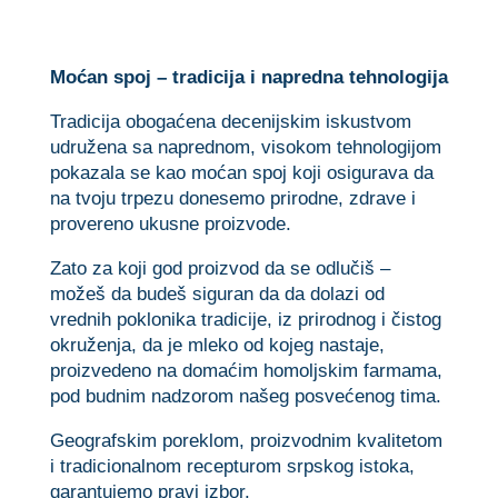
Moćan spoj – tradicija i napredna tehnologija
Tradicija obogaćena decenijskim iskustvom
udružena sa naprednom, visokom tehnologijom
pokazala se kao moćan spoj koji osigurava da
na tvoju trpezu donesemo prirodne, zdrave i
provereno ukusne proizvode.
Zato za koji god proizvod da se odlučiš –
možeš da budeš siguran da da dolazi od
vrednih poklonika tradicije, iz prirodnog i čistog
okruženja, da je mleko od kojeg nastaje,
proizvedeno na domaćim homoljskim farmama,
pod budnim nadzorom našeg posvećenog tima.
Geografskim poreklom, proizvodnim kvalitetom
i tradicionalnom recepturom srpskog istoka,
garantujemo pravi izbor.